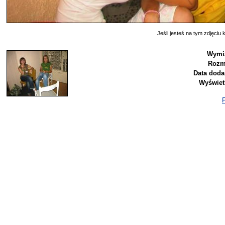
Jeśli jesteś na tym zdjęciu k
Wymi
Rozm
Data doda
Wyświet
P