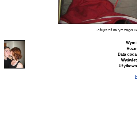
Jeśli jesteś na tym zdjęciu k
Wymia
Rozm
Data doda
Wyświet
Użytkown
P