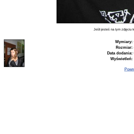
Jeśli jesteś na tym zdjęciu k
Wymiary:
Rozmiar:
Data dodania:
Wyświetleń:
Powró