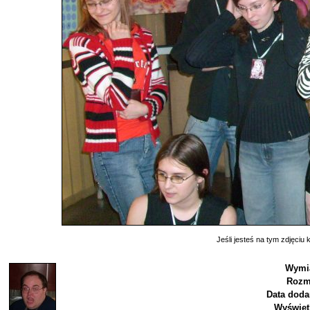
Jeśli jesteś na tym zdjęciu k
Wymia
Rozm
Data doda
Wyświet