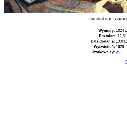
Jeśli jesteś na tym zdjęciu k
Wymiary:
1024 x
Rozmiar:
112,6
Data dodania:
13.03.
Wyświetleń:
1628
Użytkownicy:
Avi
P