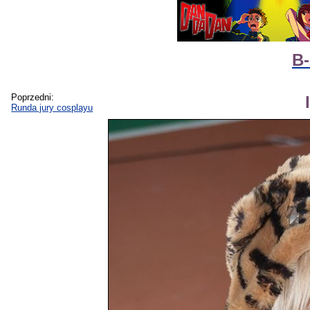
B-
Poprzedni:
Runda jury cosplayu