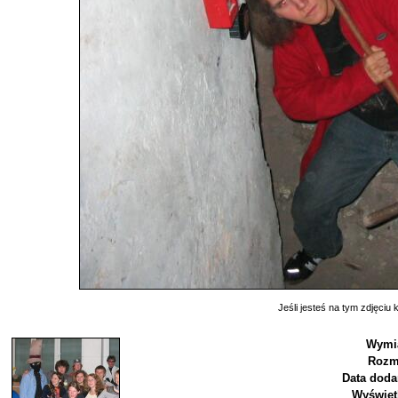
Jeśli jesteś na tym zdjęciu k
Wymi
Rozm
Data doda
Wyświet