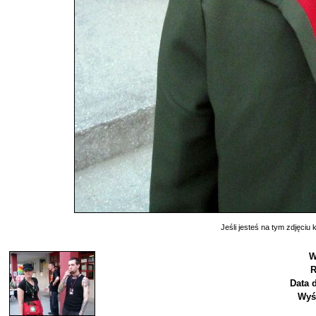
Jeśli jesteś na tym zdjęciu k
W
R
Data 
Wyś