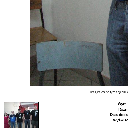
Jeśli jesteś na tym zdjęciu k
Wymia
Rozm
Data doda
Wyświet