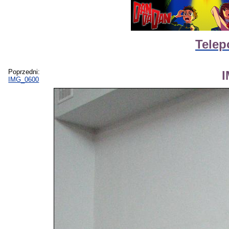
Telep
Poprzedni:
IMG_0600