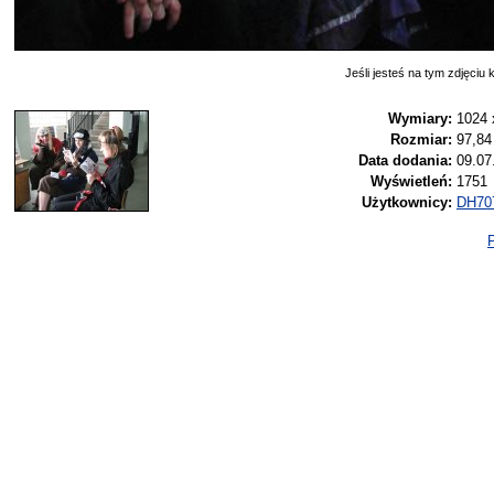
Jeśli jesteś na tym zdjęciu k
Wymiary:
1024 
Rozmiar:
97,84
Data dodania:
09.07
Wyświetleń:
1751
Użytkownicy:
DH70
P