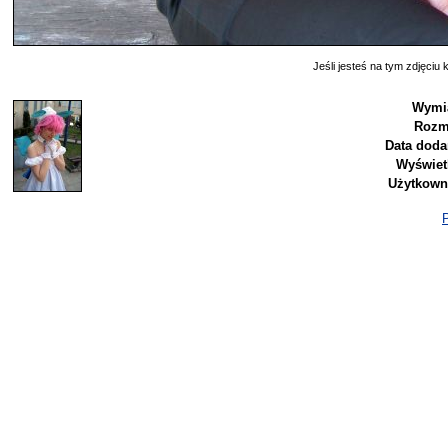
Jeśli jesteś na tym zdjęciu k
Wymia
Rozm
Data doda
Wyświet
Użytkown
P