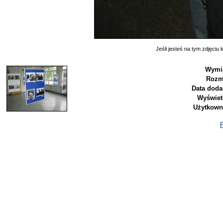
Jeśli jesteś na tym zdjęciu k
Wymia
Rozm
Data doda
Wyświet
Użytkown
P