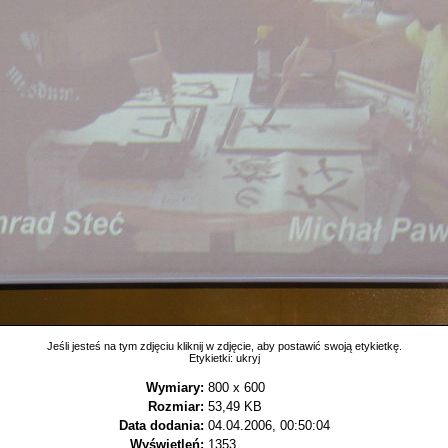
Jeśli jesteś na tym zdjęciu kliknij w zdjęcie, aby postawić swoją etykietkę.
Etykietki:
ukryj
Wymiary:
800 x 600
Rozmiar:
53,49 KB
Data dodania:
04.04.2006, 00:50:04
Wyświetleń:
1353