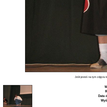
Jeśli jesteś na tym zdjęciu k
W
R
Data 
Wyś