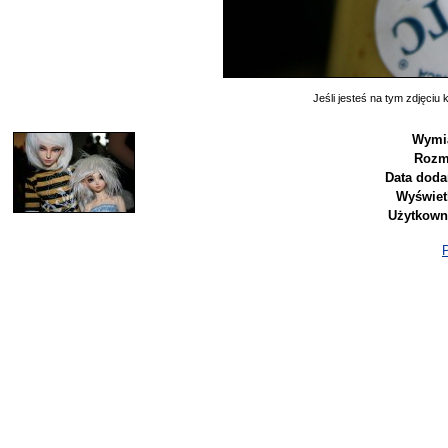
Jeśli jesteś na tym zdjęciu k
Wymia
Rozm
Data doda
Wyświet
Użytkown
P