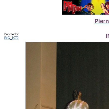
Piern
Poprzedni:
IMG_1072