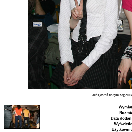
Kwak
Jeśli jesteś na tym zdjęciu k
Wymiar
Rozmia
Data dodani
Wyświetle
Użytkownic