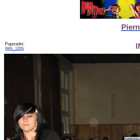
Piern
Poprzedni:
IMG_1205
luthientasa