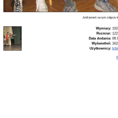
Jeśli jesteś na tym zdjęciu k
Wymiary:
102
Rozmiar:
122
Data dodania:
08.
Wyświetleń:
162
Użytkownicy:
Ich
P