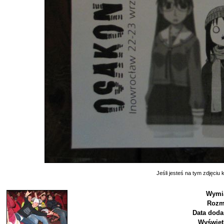
Jeśli jesteś na tym zdjęciu k
Wymia
Rozm
Data doda
Wyświet