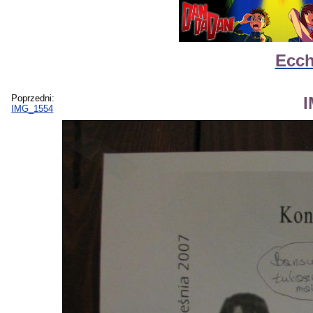
Ecch
Poprzedni:
IMG_1554