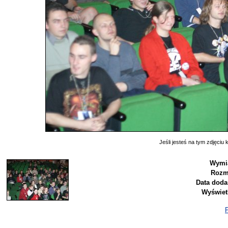
Jeśli jesteś na tym zdjęciu k
Wymia
Rozm
Data doda
Wyświet
P