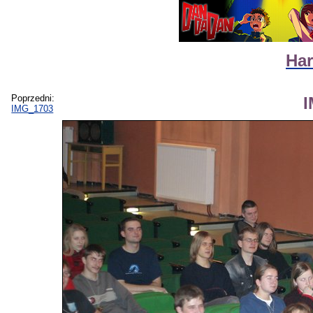
Har
Poprzedni:
IMG_1703