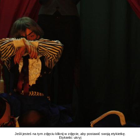
Jeśli jesteś na tym zdjęciu kliknij w zdjęcie, aby postawić swoją etykietkę.
Etykietki:
ukryj