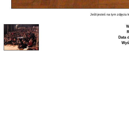
Jeśli jesteś na tym zdjęciu k
W
R
Data 
Wyś