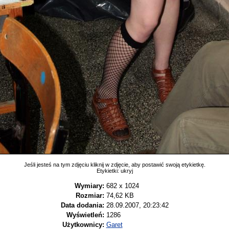
Jeśli jesteś na tym zdjęciu kliknij w zdjęcie, aby postawić swoją etykietkę.
Etykietki:
ukryj
Wymiary:
682 x 1024
Rozmiar:
74,62 KB
Data dodania:
28.09.2007, 20:23:42
Wyświetleń:
1286
Użytkownicy:
Garet