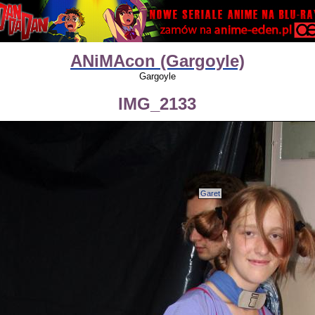
ANiMAcon (Gargoyle)
Gargoyle
IMG_2133
Garet