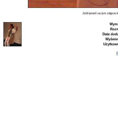
Jeśli jesteś na tym zdjęciu k
Wymi
Rozm
Data doda
Wyświet
Użytkown
P