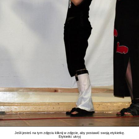
Jeśli jesteś na tym zdjęciu kliknij w zdjęcie, aby postawić swoją etykietkę.
Etykietki:
ukryj