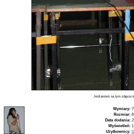
Jeśli jesteś na tym zdjęciu k
Wymiary:
7
Rozmiar:
8
Data dodania:
2
Wyświetleń:
1
Użytkownicy:
G