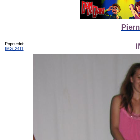
Piern
Poprzedni:
IMG_2411