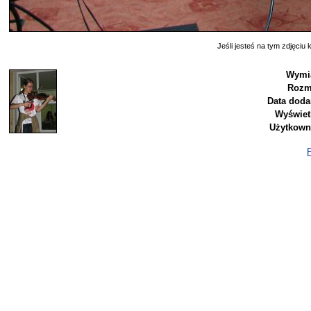
Jeśli jesteś na tym zdjęciu k
Wymia
Rozm
Data doda
Wyświet
Użytkown
P