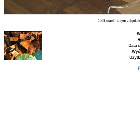
Jeśli jesteś na tym zdjęciu k
W
R
Data 
Wyś
Użyt
P