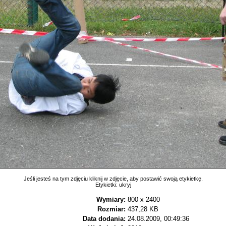
Jeśli jesteś na tym zdjęciu kliknij w zdjęcie, aby postawić swoją etykietkę.
Etykietki:
ukryj
Wymiary:
800 x 2400
Rozmiar:
437,28 KB
Data dodania:
24.08.2009, 00:49:36