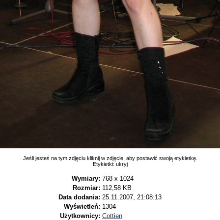
Jeśli jesteś na tym zdjęciu kliknij w zdjęcie, aby postawić swoją etykietkę.
Etykietki:
ukryj
Wymiary:
768 x 1024
Rozmiar:
112,58 KB
Data dodania:
25.11.2007, 21:08:13
Wyświetleń:
1304
Użytkownicy:
Cottien