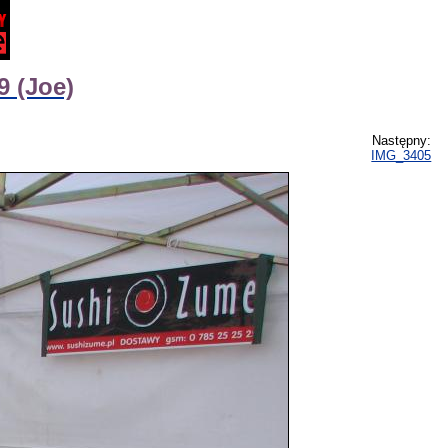
9 (Joe)
Następny:
IMG_3405