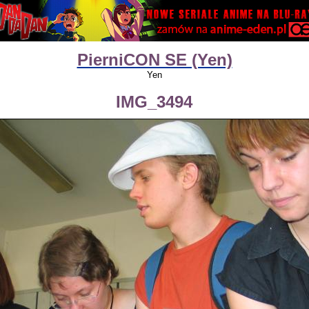
PierniCON SE (Yen)
Yen
IMG_3494