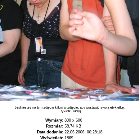
ajil
Jeśli jesteś na tym zdjęciu kliknij w zdjęcie, aby postawić swoją etykietkę.
Etykietki:
ukryj
Wymiary:
800 x 600
Rozmiar:
58,74 KB
Data dodania:
22.06.2006, 00:28:18
Wyświetleń:
1869