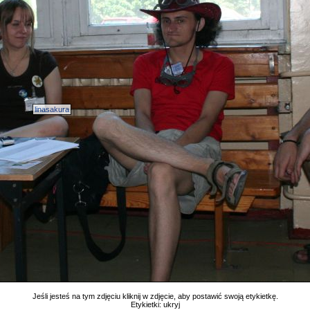
linasakura
Jeśli jesteś na tym zdjęciu kliknij w zdjęcie, aby postawić swoją etykietkę.
Etykietki:
ukryj