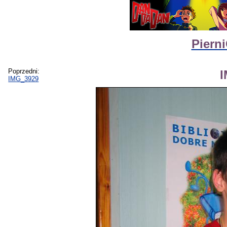
Piern
Poprzedni:
IMG_3929