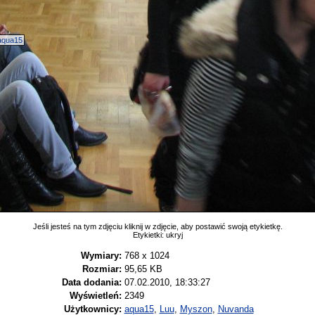
aqua15
Jeśli jesteś na tym zdjęciu kliknij w zdjęcie, aby postawić swoją etykietkę.
Etykietki:
ukryj
Wymiary:
768 x 1024
Rozmiar:
95,65 KB
Data dodania:
07.02.2010, 18:33:27
Wyświetleń:
2349
Użytkownicy:
aqua15
,
Luu
,
Myszon
,
Nuvanda