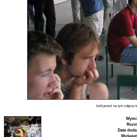
Jeśli jesteś na tym zdjęciu k
Wymia
Rozm
Data doda
Wyświet