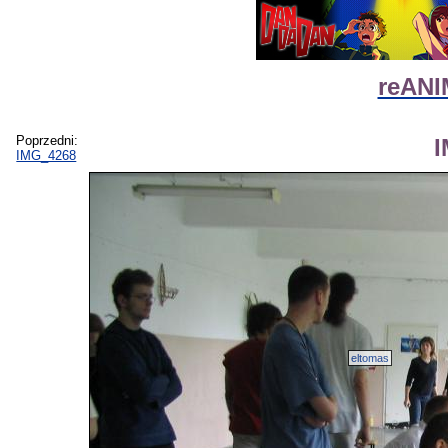
reANI
Poprzedni:
IMG_4268
eltomas