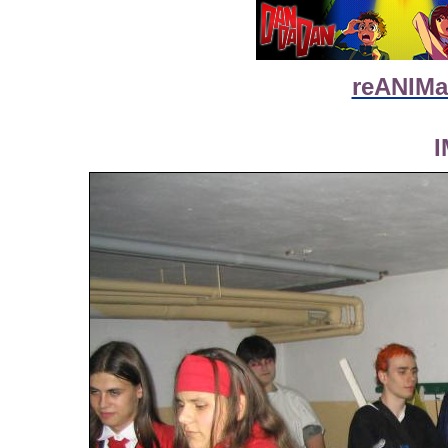
reANIMat