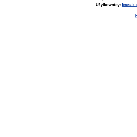
Użytkownicy:
linasaku
P