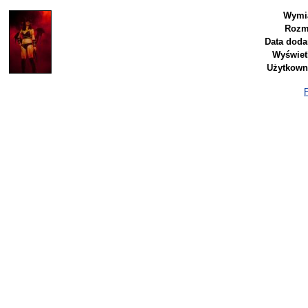
Wymia
Rozm
Data doda
Wyświet
Użytkown
P