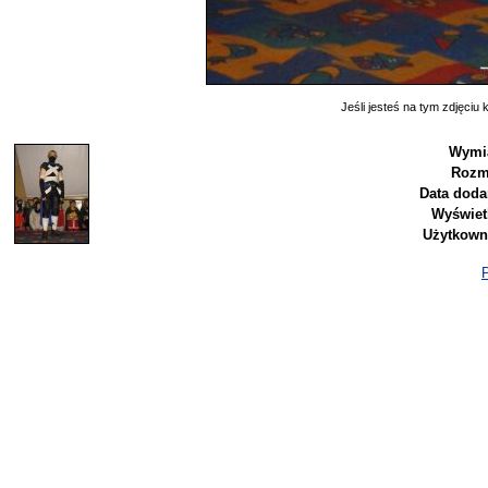
Jeśli jesteś na tym zdjęciu k
Wymia
Rozm
Data doda
Wyświet
Użytkown
P