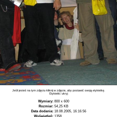
Jeśli jesteś na tym zdjęciu kliknij w zdjęcie, aby postawić swoją etykietkę.
Etykietki:
ukryj
Wymiary:
800 x 600
Rozmiar:
54,25 KB
Data dodania:
18.08.2005, 16:16:56
Wyświetleń:
1358