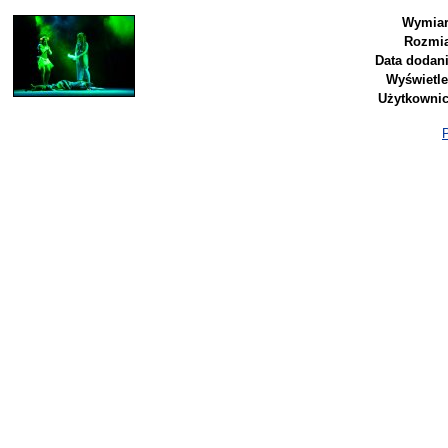
Wymiar
Rozmia
Data dodani
Wyświetle
Użytkownic
P