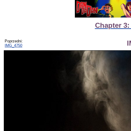
Chapter 3:
Poprzedni:
IMG_4750