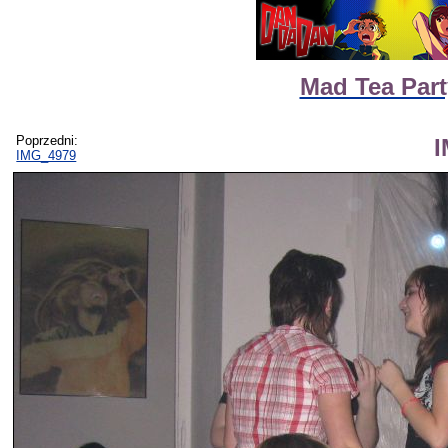
Mad Tea Part
Poprzedni:
IMG_4979