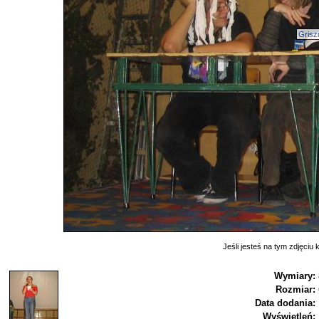
Grisz
Jeśli jesteś na tym zdjęciu k
Wymiary:
Rozmiar:
Data dodania:
Wyświetleń: