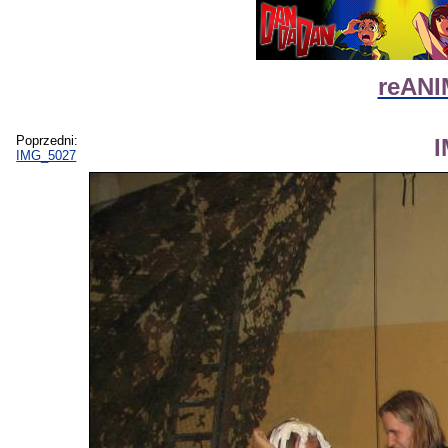
reANI
Poprzedni:
IMG_5027