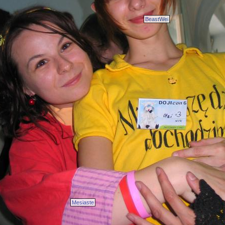
BeastWei
Mesiaste