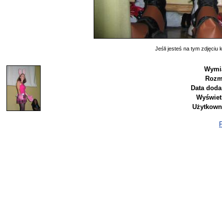
Jeśli jesteś na tym zdjęciu k
Wymia
Rozm
Data doda
Wyświet
Użytkown
P