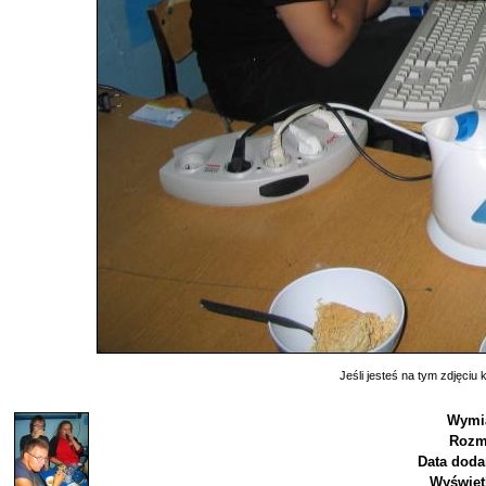
Jeśli jesteś na tym zdjęciu k
Wymia
Rozm
Data doda
Wyświet