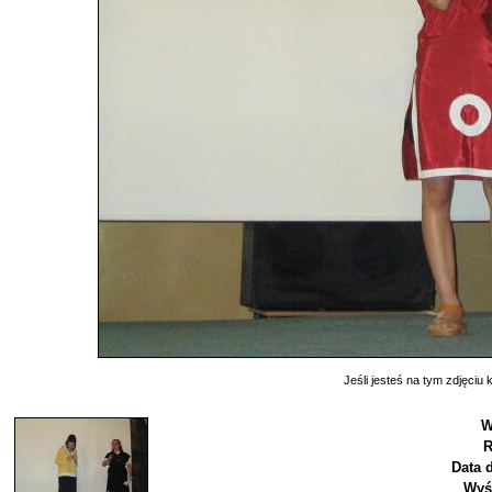
Jeśli jesteś na tym zdjęciu k
W
R
Data 
Wyś