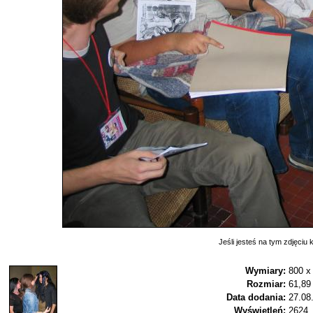
Jeśli jesteś na tym zdjęciu k
Wymiary:
800 x
Rozmiar:
61,89
Data dodania:
27.08
Wyświetleń:
2624