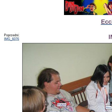
Ecc
Poprzedni:
IMG_6076
Future
Asu