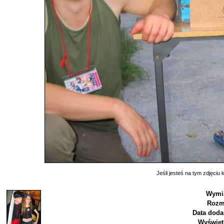
Jeśli jesteś na tym zdjęciu k
Wymia
Rozm
Data doda
Wyświet