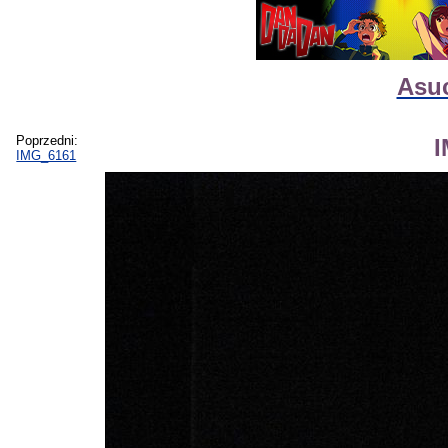
Asuc
Poprzedni:
IMG_6161